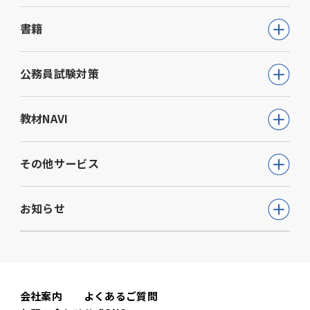
書籍
公務員試験
公務員試験対策
教員採用試験
公務員試験について知る
教材NAVI
就職・資格・検定
通信講座
教育・学参
高等学校向け事業
その他サービス
動画で学ぶ【公務員合格】シリーズ
ビジネス
大学・短期大学向け事業
書籍
ウェルネス(心理検査他)
生活実用・教養
お知らせ
専門学校向け事業
模擬試験
児童発達支援事業
心理学
中学校向け事業
すべて
セミナー事業
電子書籍
小学校向け事業
コーポレートニュース
会社案内
よくあるご質問
書籍関連