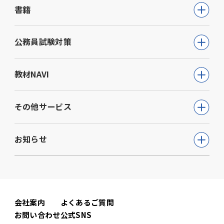
書籍
2025年04月 (7)
公務員試験
2025年03月 (9)
公務員試験対策
教員採用試験
2025年02月 (6)
公務員試験について知る
教材NAVI
就職・資格・検定
2025年01月 (8)
通信講座
教育・学参
高等学校向け事業
その他サービス
動画で学ぶ【公務員合格】シリーズ
ビジネス
大学・短期大学向け事業
書籍
ウェルネス(心理検査他)
生活実用・教養
お知らせ
専門学校向け事業
模擬試験
児童発達支援事業
心理学
中学校向け事業
すべて
セミナー事業
電子書籍
小学校向け事業
コーポレートニュース
会社案内
よくあるご質問
書籍関連
お問い合わせ
公式SNS