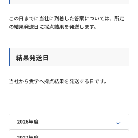
この日までに当社に到着した答案については、所定
の結果発送日に採点結果を発送します。
結果発送日
当社から貴学へ採点結果を発送する日です。
2026年度
2027年度