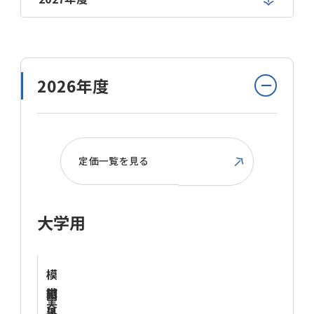
2026年度
定価一覧を見る
大学用
模
試
申
結
実
・
込
果