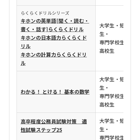
らくらくドリルシリーズ
キホンの英単語[聞く・読む・
大学生・短大
書く・話す]らくらくドリル
生・
キホンの日本語力らくらくド
専門学校生・
リル
高校生
キホンの計算力らくらくドリ
ル
大学生・短大
生・
わかる！ とける！ 基本の数学
専門学校生・
高校生
大学生・短大
高卒程度公務員試験対策 適
生・
性試験ステップ25
専門学校生・