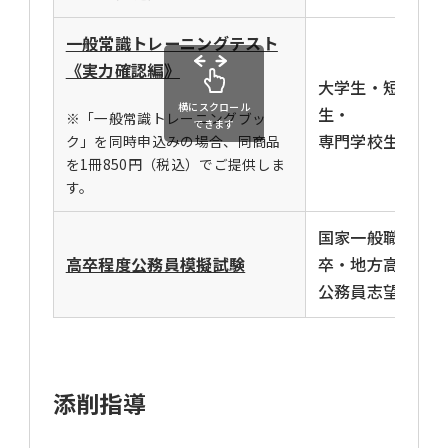
一般常識トレーニングテスト
《実力確認編》
大学生・短大
横にスクロール
生・
※「一般常識トレーニングブッ
できます
専門学校生
ク」を同時申込みの場合、同商品
を1冊850円（税込）でご提供しま
す。
国家一般職高
高卒程度公務員模擬試験
卒・地方高卒
公務員志望者
添削指導