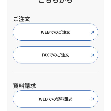
WEB教材は、料金に別途システム利用料（1商
品の注文につき2,000円）を申し受けます。請
求時のアカウント登録数が10名以上の場合は
ご注文
無料サービスとなります。
補習教材の定価は、2027年4月1日〜2028年3
WEBでのご注文
月31日ご注文分につき有効です。
補習教材は、1回のご注文につき合計9部以下
の場合は配送料600円（税込）を別途申し受け
ます。
FAXでのご注文
模擬試験・テスト、心理検査・適性検査、作
文添削商品のご注文は、一商品一度のご利用
につき実受験（検）者数3名以上から承りま
す。
資料請求
ただし、商品お届け後に、やむを得ず実受験
（検）者数が2名以下になる場合は、別途料金
WEBでの資料請求
が発生いたしますのでご注意ください。
詳しくはお問い合わせください（ただし、