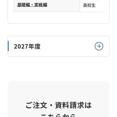
基礎編・実戦編
高校生
2027年度
定価は消費税込みのご請求額です。心理検査・
適性検査・模擬試験・テストは、採点料を含
みます。
模擬試験・テストの受験料、添削指導の添削
料、心理検査・適性検査の受検料は、2027年4
ご注文・資料請求は
月1日～2028年3月31日ご実施分につき有効で
す。
こちらから