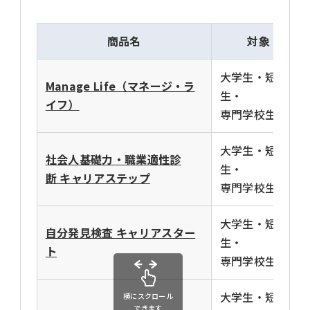
商品名
対象
大学生・短大
Manage Life（マネージ・ラ
生・
イフ）
専門学校生
大学生・短大
社会人基礎力・職業適性診
生・
断 キャリアステップ
専門学校生
大学生・短大
自分発見検査 キャリアスター
生・
ト
専門学校生
大学生・短大
横にスクロール
できます