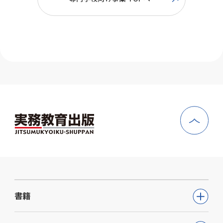
WEB版 SPI模擬試験（全2回）
生・
横にスクロール
専門学校生
できます
大学生・短大
WEB版 就職に向けた性格検査
生・
GET
専門学校生
模擬試験・テスト
商品名
対象
SPI 模擬テスト
書籍
大学生・短大
生・
※「SPI基礎からはじめる問題集」
公務員試験