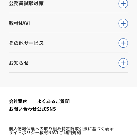
を同時申込みの場合、同商品を1冊
専門学校生
公務員試験対策
900円（税込）でご提供します。
教員採用試験
公務員試験について知る
一般常識トレーニングテスト
教材NAVI
就職・資格・検定
《実力確認編》
通信講座
教育・学参
大学生・短大
高等学校向け事業
その他サービス
横にスクロール
動画で学ぶ【公務員合格】シリーズ
生・
※「一般常識トレーニングブッ
ビジネス
できます
大学・短期大学向け事業
専門学校生
ク」を同時申込みの場合、同商品
書籍
ウェルネス(心理検査他)
生活実用・教養
を1冊850円（税込）でご提供しま
お知らせ
専門学校向け事業
模擬試験
す。
児童発達支援事業
心理学
中学校向け事業
すべて
セミナー事業
国家一般職高
電子書籍
小学校向け事業
高卒程度公務員模擬試験
卒・地方高卒
コーポレートニュース
公務員志望者
会社案内
よくあるご質問
書籍関連
お問い合わせ
公式SNS
公務員試験ニュース
公務員試験関連
個人情報保護への取り組み
特定商取引法に基づく表示
添削指導
サイトポリシー
教材NAVI ご利用規約