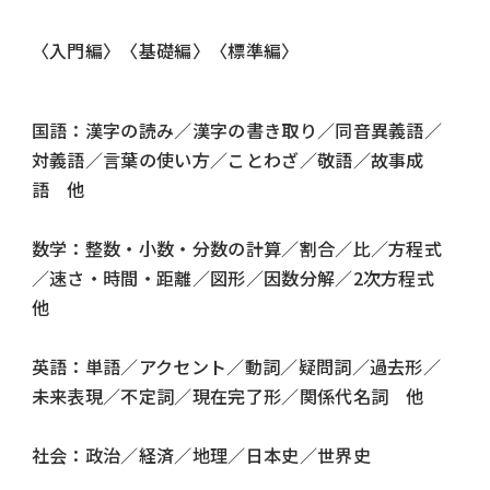
〈入門編〉〈基礎編〉〈標準編〉
国語：漢字の読み／漢字の書き取り／同音異義語／
対義語／言葉の使い方／ことわざ／敬語／故事成
語 他
数学：整数・小数・分数の計算／割合／比／方程式
／速さ・時間・距離／図形／因数分解／2次方程式
他
英語：単語／アクセント／動詞／疑問詞／過去形／
未来表現／不定詞／現在完了形／関係代名詞 他
社会：政治／経済／地理／日本史／世界史