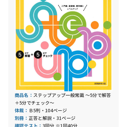
商品名：
ステップアップ一般常識 〜5分で解答
＋5分でチェック〜
体裁：
Ｂ5判・104ページ
別冊：
正答と解説・31ページ
確認テスト：
3回分 ※1回40分