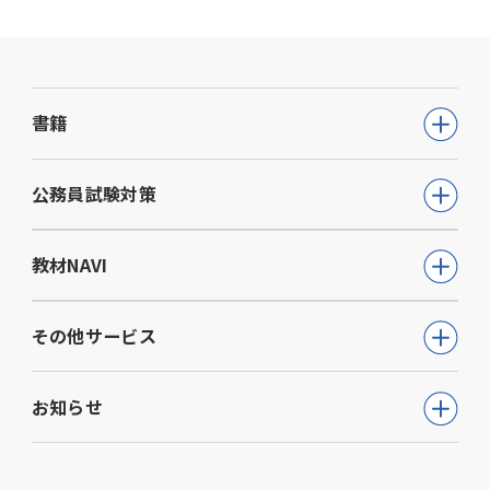
2025年06月 (13)
2025年05月 (7)
書籍
2025年04月 (7)
公務員試験
2025年03月 (9)
公務員試験対策
教員採用試験
2025年02月 (6)
公務員試験について知る
教材NAVI
就職・資格・検定
2025年01月 (8)
通信講座
教育・学参
高等学校向け事業
その他サービス
動画で学ぶ【公務員合格】シリーズ
ビジネス
大学・短期大学向け事業
書籍
ウェルネス(心理検査他)
生活実用・教養
お知らせ
専門学校向け事業
模擬試験
児童発達支援事業
心理学
中学校向け事業
すべて
セミナー事業
電子書籍