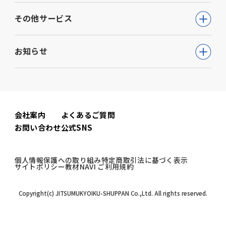
教育・学参
高等学校向け事業
その他サービス
動画で学ぶ【公務員合格】シリーズ
ビジネス
大学・短期大学向け事業
書籍
ウェルネス(心理検査他)
生活実用・教養
お知らせ
専門学校向け事業
模擬試験
児童発達支援事業
心理学
中学校向け事業
すべて
セミナー事業
電子書籍
小学校向け事業
コーポレートニュース
会社案内
よくあるご質問
書籍関連
お問い合わせ
公式SNS
公務員試験ニュース
公務員試験関連
個人情報保護への取り組み
特定商取引法に基づく表示
サイトポリシー
教材NAVI ご利用規約
教材NAVI
Copyright(c) JITSUMUKYOIKU-SHUPPAN Co.,Ltd. All rights reserved.
高
等
学
大
校