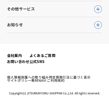
教育・学参
高等学校向け事業
その他サービス
動画で学ぶ【公務員合格】シリーズ
ビジネス
大学・短期大学向け事業
書籍
ウェルネス(心理検査他)
生活実用・教養
お知らせ
専門学校向け事業
模擬試験
児童発達支援事業
心理学
中学校向け事業
すべて
セミナー事業
電子書籍
小学校向け事業
コーポレートニュース
会社案内
よくあるご質問
書籍関連
お問い合わせ
公式SNS
公務員試験ニュース
公務員試験関連
個人情報保護への取り組み
特定商取引法に基づく表示
サイトポリシー
教材NAVI ご利用規約
教材NAVI
Copyright(c) JITSUMUKYOIKU-SHUPPAN Co.,Ltd. All rights reserved.
高
等
学
大
校