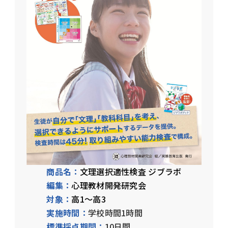
商品名：
文理選択適性検査 ジブラボ
編集：
心理教材開発研究会
対象：
高1～高3
実施時間：
学校時間1時間
標準採点期間：
10日間