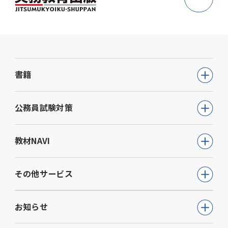
書籍
公務員試験
公務員試験対策
教員採用試験
公務員試験について知る
教材NAVI
就職・資格・検定
通信講座
教育・学参
高等学校向け事業
その他サービス
動画で学ぶ【公務員合格】シリーズ
ビジネス
大学・短期大学向け事業
書籍
ウェルネス(心理検査他)
生活実用・教養
お知らせ
専門学校向け事業
模擬試験
児童発達支援事業
心理学
中学校向け事業