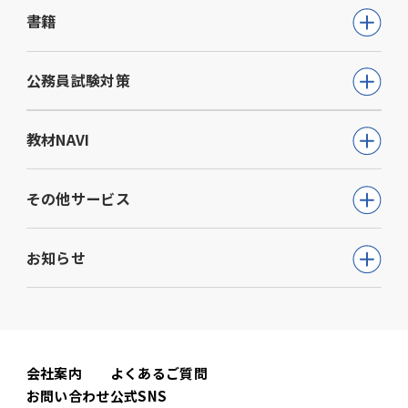
書籍
公務員試験
公務員試験対策
教員採用試験
公務員試験について知る
教材NAVI
就職・資格・検定
通信講座
教育・学参
高等学校向け事業
その他サービス
動画で学ぶ【公務員合格】シリーズ
ビジネス
大学・短期大学向け事業
書籍
ウェルネス(心理検査他)
生活実用・教養
お知らせ
専門学校向け事業
模擬試験
児童発達支援事業
心理学
中学校向け事業
すべて
セミナー事業
電子書籍
小学校向け事業
コーポレートニュース
会社案内
よくあるご質問
書籍関連
お問い合わせ
公式SNS