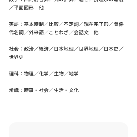
／平面図形 他
英語：基本時制／比較／不定詞／現在完了形／関係
代名詞／外来語／ことわざ／会話文 他
社会：政治／経済／日本地理／世界地理／日本史／
世界史
理科：物理／化学／生物／地学
常識：時事・社会／生活・文化