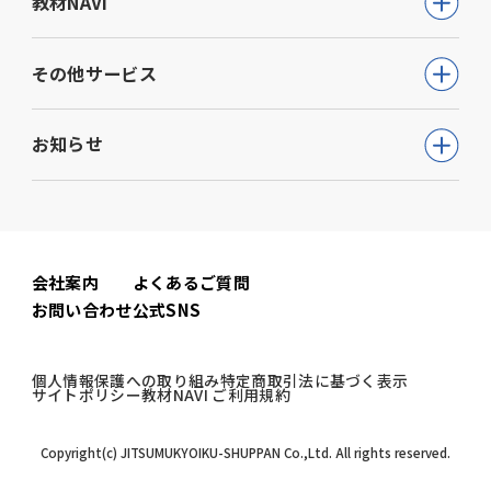
教材NAVI
就職・資格・検定
通信講座
教育・学参
高等学校向け事業
その他サービス
動画で学ぶ【公務員合格】シリーズ
ビジネス
大学・短期大学向け事業
書籍
ウェルネス(心理検査他)
生活実用・教養
お知らせ
専門学校向け事業
模擬試験
児童発達支援事業
心理学
中学校向け事業
すべて
セミナー事業
電子書籍
小学校向け事業
コーポレートニュース
会社案内
よくあるご質問
書籍関連
お問い合わせ
公式SNS
公務員試験ニュース
公務員試験関連
個人情報保護への取り組み
特定商取引法に基づく表示
サイトポリシー
教材NAVI ご利用規約
教材NAVI
Copyright(c) JITSUMUKYOIKU-SHUPPAN Co.,Ltd. All rights reserved.
高
等