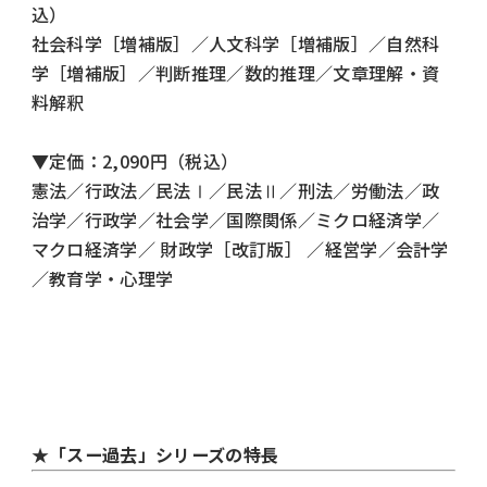
込）
社会科学［増補版］
／
人文科学［増補版］
／
自然科
学［増補版］
／
判断推理
／
数的推理
／
文章理解・資
料解釈
▼定価：2,090円（税込）
憲法
／
行政法
／
民法Ⅰ
／
民法Ⅱ
／
刑法
／
労働法
／
政
治学
／
行政学
／
社会学
／
国際関係
／
ミクロ経済学
／
マクロ経済学
／
財政学［改訂版］
／
経営学
／
会計学
／
教育学・心理学
★「スー過去」シリーズの特長