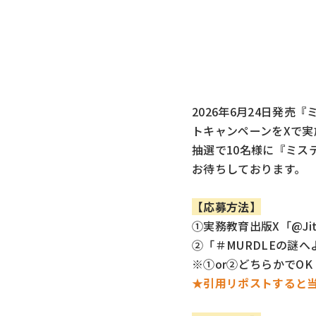
2026年6月24日発売
トキャンペーンをXで実
抽選で10名様に『ミス
お待ちしております。
【応募方法】
①実務教育出版X「
@Ji
②「＃MURDLEの謎
※①or②どちらかでOK
★引用リポストすると