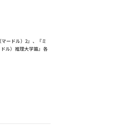
（マードル）2
』、『
ミ
マードル）推理大学篇』各