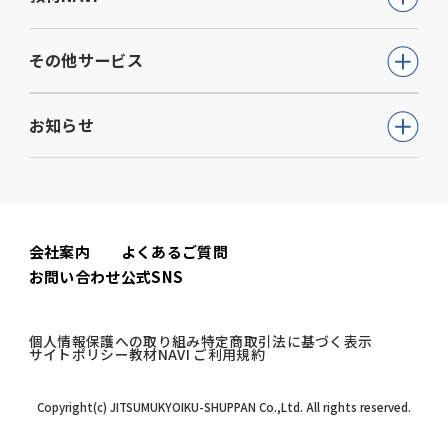
通信講座
教育・学参
高等学校向け事業
その他サービス
動画で学ぶ【公務員合格】シリーズ
ビジネス
大学・短期大学向け事業
書籍
ウェルネス(心理検査他)
生活実用・教養
お知らせ
専門学校向け事業
模擬試験
児童発達支援事業
心理学
中学校向け事業
すべて
セミナー事業
電子書籍
小学校向け事業
コーポレートニュース
会社案内
よくあるご質問
書籍関連
お問い合わせ
公式SNS
公務員試験ニュース
公務員試験関連
個人情報保護への取り組み
特定商取引法に基づく表示
サイトポリシー
教材NAVI ご利用規約
教材NAVI
Copyright(c) JITSUMUKYOIKU-SHUPPAN Co.,Ltd. All rights reserved.
高
等