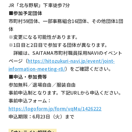
JR「北与野駅」下車徒歩7分
■参加予定団体
市町村59団体、一部事務組合16団体、その他団体1団
体
※変更になる可能性があります。
※1日目と2日目で参加する団体が異なります。
詳細は、
SAITAMA
市町村職員採用
NAVI
のイベント
ページ（
https://hitozukuri-navi.jp/event/joint-
information-meeting-r8/
）をご確認ください。
■申込・参加費等
参加無料／退場自由／服装自由
事前申込制となります。下記URLから申込ください。
事前申込フォーム：
https://logoform.jp/form/vqMu/1426222
申込期限：6月23日（火）まで