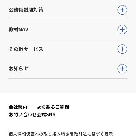
公務員試験
公務員試験対策
教員採用試験
公務員試験について知る
教材NAVI
就職・資格・検定
通信講座
教育・学参
高等学校向け事業
その他サービス
動画で学ぶ【公務員合格】シリーズ
ビジネス
大学・短期大学向け事業
書籍
ウェルネス(心理検査他)
生活実用・教養
お知らせ
専門学校向け事業
模擬試験
児童発達支援事業
心理学
中学校向け事業
すべて
セミナー事業
電子書籍
小学校向け事業
コーポレートニュース
会社案内
よくあるご質問
書籍関連
お問い合わせ
公式SNS
公務員試験ニュース
公務員試験関連
個人情報保護への取り組み
特定商取引法に基づく表示