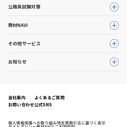
公務員試験
公務員試験対策
教員採用試験
公務員試験について知る
教材NAVI
就職・資格・検定
通信講座
教育・学参
高等学校向け事業
その他サービス
動画で学ぶ【公務員合格】シリーズ
ビジネス
大学・短期大学向け事業
書籍
ウェルネス(心理検査他)
生活実用・教養
お知らせ
専門学校向け事業
模擬試験
児童発達支援事業
心理学
中学校向け事業
すべて
セミナー事業
電子書籍
小学校向け事業
コーポレートニュース
会社案内
よくあるご質問
書籍関連
お問い合わせ
公式SNS
公務員試験ニュース
公務員試験関連
個人情報保護への取り組み
特定商取引法に基づく表示
サイトポリシー
教材NAVI ご利用規約