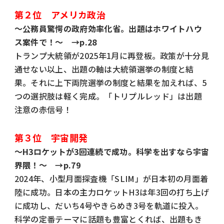
第２位 アメリカ政治
～公務員驚愕の政府効率化省。出題はホワイトハウ
ス案件で！～ →p.28
トランプ大統領が2025年1月に再登板。政策が十分見
通せない以上、出題の軸は大統領選挙の制度と結
果。それに上下両院選挙の制度と結果を加えれば、5
つの選択肢は軽く完成。「トリプルレッド」は出題
注意の赤信号！
第３位 宇宙開発
～H3ロケットが3回連続で成功。科学を出すなら宇宙
界隈！～ →p.79
2024年、小型月面探査機「SLIM」が日本初の月面着
陸に成功。日本の主力ロケットH3は年3回の打ち上げ
に成功し、だいち4号やきらめき3号を軌道に投入。
科学の定番テーマに話題も豊富とくれば、出題もき