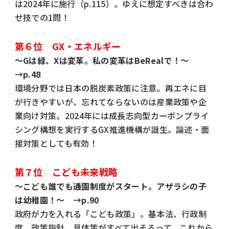
は2024年に施行（p.115）。ゆえに想定すべきは合わ
せ技での1問！
第６位 GX・エネルギー
～Gは緑、Xは変革。私の変革はBeRealで！～
→p.48
環境分野では日本の脱炭素政策に注意。再エネに目
が行きやすいが、忘れてならないのは産業政策や企
業向け対策。2024年には成長志向型カーボンプライ
シング構想を実行するGX推進機構が誕生。論述・面
接対策としても有効！
第７位 こども未来戦略
～こども誰でも通園制度がスタート。アザラシの子
は幼稚園！～ →p.90
政府が力を入れる「こども政策」。基本法、行政制
度、政策指針、具体策がすべて出そろって、これから