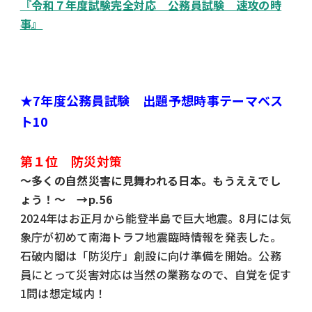
『令和７年度試験完全対応 公務員試験 速攻の時
事』
★7年度公務員試験 出題予想時事テーマベス
ト10
第１位 防災対策
～多くの自然災害に見舞われる日本。もうええでし
ょう！～ →p.56
2024年はお正月から能登半島で巨大地震。8月には気
象庁が初めて南海トラフ地震臨時情報を発表した。
石破内閣は「防災庁」創設に向け準備を開始。公務
員にとって災害対応は当然の業務なので、自覚を促す
1問は想定域内！