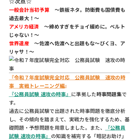
☆次点☆
一般会計当初予算
～鉄板ネタ。防衛費も国債費も
過去最大！～
アメリカ経済
～締めすぎをチョイ緩めに。ベルト
じゃない！～
世界遺産
～佐渡へ佐渡へと出題もな〜びくヨ、ア
リャサ！～
『令和７年度試験完全対応 公務員試験 速攻の時
事 実戦トレーニング編
』
『公務員試験 速攻の時事』
に準拠した
時事問題集
で
す。
過去に公務員試験で出題された時事問題を徹底分析
し、その傾向を踏まえて、実戦力を強化するため、基
礎問題・予想問題を用意しました。また、
『公務員
試験 速攻の時事
』
の知識を補完する「暗記お助け」