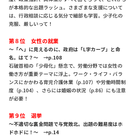
が本格的な出題ラッシュ。さまざまな支援について
は、行政相談に応じる気分で細部も学習。少子化の
克服、厳しいって！
第８位 女性の就業
～「へ」に見えるのに、政府は「L字カーブ」と命
名。はて？～ →p.108
石破首相の「少母化」懸念で、労働分野では女性の
働き方が重要テーマに浮上。ワーク・ライフ・バラ
ンスにかかわる育児介護休業（p.107）や労働時間制
度（p.104）、さらには婚姻の状況（p.86）にも注意
が必要！
第９位 選挙
～不適切な裏金問題で与党敗北。出題の難易度はホ
ドホドに！～ →p.14