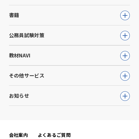
書籍
公務員試験
公務員試験対策
教員採用試験
公務員試験について知る
教材NAVI
就職・資格・検定
通信講座
教育・学参
高等学校向け事業
その他サービス
動画で学ぶ【公務員合格】シリーズ
ビジネス
大学・短期大学向け事業
書籍
ウェルネス(心理検査他)
生活実用・教養
お知らせ
専門学校向け事業
模擬試験
児童発達支援事業
心理学
中学校向け事業
すべて
セミナー事業
電子書籍
小学校向け事業
コーポレートニュース
会社案内
よくあるご質問
書籍関連