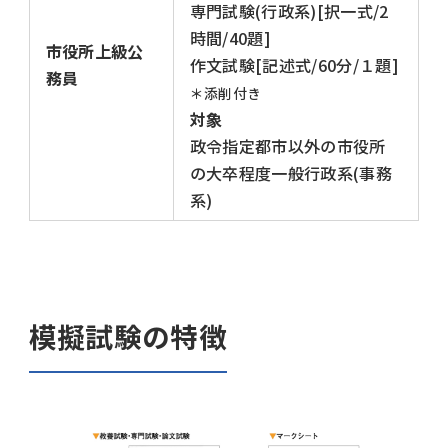
専門試験(行政系)[択一式/2
時間/40題]
市役所上級公
作文試験[記述式/60分/１題]
務員
＊添削付き
対象
政令指定都市以外の市役所
の大卒程度一般行政系(事務
系)
模擬試験の特徴