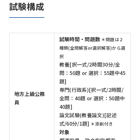
試験構成
試験時間・問題数
＊問題は２
種類(全問解答or選択解答)から選
択
教養[択一式/2時間30分/全
問：50題 or 選択：55題中45
題]
専門(行政系)[択一式/2時間/
地方上級公務
全問：40題 or 選択：50題中
員
40題]
論文試験(教養論文)[記述
式/60分/1題]
＊添削付き
対象