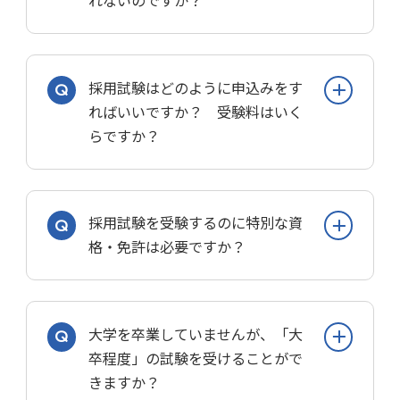
法律で定められているからです。
採用試験はどのように申込みをす
国家公務員法や地方公務員法は「受験成
ればいいですか？ 受験料はいく
績」「人事評価」「その他の能力」に基
らですか？
づいて職員を採用することを定めていま
す。
インターネット申込みが一般的です。受
公開平等の採用試験（＝筆記試験）を行
採用試験を受験するのに特別な資
験料は無料です。
うことで「コネ（縁故採用）ではない」
格・免許は必要ですか？
「能力を見て採用している」ことを担保
申込方法には、インターネット、郵送、
しているのです。
持参がありますが、近年はインターネッ
公務員試験は公開平等の採用試験なの
一部の試験区分では、資格や免許が必要
トでしか受け付けない試験が多くなって
で、だれにでも合格のチャンスがありま
大学を卒業していませんが、「大
です。
います。
す！
卒程度」の試験を受けることがで
インターネット申込は「事前登録」と
事務系の試験区分では資格や免許が必要
きますか？
「申込」の２段階になっていることが多