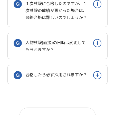
１次試験に合格したのですが、１
これらは、国家公務員法38条、地方公務
ます。
国家公務員試験では、全国各地に第１次
次試験の成績が悪かった場合は、
員法16条に「欠格条項」として規定され
大卒程度の「一般事務」区分はほぼ毎年
試験地を設けている場合、申込の際に、
最終合格は難しいのでしょうか？
ています。
募集されますが、過去には、財政状態の
希望する第１次試験地を選択することが
なお、このほかに国家公務員試験では
悪化で募集を停止した府県や政令指定都
できます。
「日本国籍を有する者」「心神耗弱を原
市があります。
試験によって異なります。
第２次試験地については
因とするもの以外の準禁治産者」という
人物試験(面接)の日時は変更して
要件も併記されています。
採用予定数も欠員状況などに左右されま
試験種目ごとの配点が公表されている場
もらえますか？
第１次試験地と同様に全国各地から選
す。12月下旬以降に翌年度の採用試験の
合、受験案内で確認しましょう。
択できる場合
計画が発表されますが、具体的な採用予
１次試験と２次試験を総合して最終合格
第１次試験地に対応して決定する場合
定数は受験案内に掲載されます。
基本的に変更できません。
を決める場合、１次試験の成績が悪いの
合格したら必ず採用されますか？
は不利です。ただし、２次試験のウェー
があります。なお、国家一般職[大卒]行
受験案内の配布が開始されるのは
人事院は「人物試験の日時変更は、原則
トが大きい試験では、２次試験の高得点
政区分の第２次試験は、採用を希望する
として認められません」と明記していま
で逆転する可能性が上がります。
地域にある試験地を選択することになり
人事院が実施する多くの大卒程度の試
必ず採用されるわけではありません。
す。
また、近年は、１次試験の成績は１次試
ます。
験：12〜1月
地方自治体でも同様に明記しているとこ
験の合否を決めるためだけに使い、最終
公務員試験は一種の資格試験のようなも
６月下旬に一次試験を行う地方上級試
ろが多いです。
地方公務員試験では、大卒程度試験など
合格の判定は２次試験の成績だけで行う
ので、最終合格は採用される候補者にな
験：3月〜5月中旬