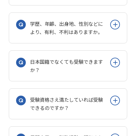
になることはほぼありません。
く、「事前登録」において、各自の環境
獣医師、薬剤師、保健師、管理栄養士、
が対応しているか確認できます。スマホ
多くの場合は受験できます。
保育士、司書などの資格免許職種では資
に対応していない場合もあるので申込期
学歴、年齢、出身地、性別などに
格や免許が必要です。受験の時点では取
間の前に確認しておくことが大事です。
多くの場合、「大卒程度」とは、大学卒
より、有利、不利はありますか。
得見込みでかまいません。ただし、指定
郵送で申し込む場合には、簡易書留や特
業レベルの試験問題が出題されることを
の期日(多くは採用時)に資格・免許がな
定記録郵便など、指定されている方法で
意味しているので大学卒業(予定)者が対
いと採用されません。
発送する必要があります。
ありません。
象ということではなく、受験資格を満た
また、職種に限らず語学資格などで加点
日本国籍でなくても受験できます
持参で申し込む場合には、書類提出時に
していれば受験できます。
される場合がありますし、警察官の資格
採用試験は、受験資格が満たされていれ
か？
簡単な面談が行われる場合もあります。
ただし、一部の試験や試験区分では受験
加点(柔道・剣道など)も多くの自治体で
ばすべての人に平等です。「平等取扱の
の要件として「大学卒業(見込)」である
導入されています。
公務員試験には受験料はかかりません。
原則」に基づいて実施されるからです。
ことを求めます。念のため、受験案内等
受験できる場合もあります。
無料で受験できます。
を確認しておくことをお勧めします。
受験資格さえ満たしていれば受験
(参考)
ただし、過去には、レアケースながら受
国家公務員は、日本の国籍を有しない者
できるのですか？
国家公務員法第46条：採用試験は、人事
験料が必要な自治体もありました。
は受験できません(外務省では外国の国
院規則の定める受験の資格を有するすべ
籍を有する者も不可)。
ての国民に対して、平等の条件で公開さ
「欠格条項」に該当すると受験できませ
地方公務員は、自治体によって対応が大
れなければならない。