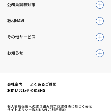
公務員試験
公務員試験対策
地方公務員試験は、本人が辞退する場合
教員採用試験
等を除いて、全員が採用されることが多
公務員試験について知る
いです。しかし、退職者の状況によっ
教材NAVI
就職・資格・検定
て、合格しても採用されない可能性はあ
通信講座
教育・学参
ります。
高等学校向け事業
その他サービス
動画で学ぶ【公務員合格】シリーズ
ビジネス
大学・短期大学向け事業
採用までに必要な資格・免許を取得し
書籍
ウェルネス(心理検査他)
生活実用・教養
ていない場合
お知らせ
専門学校向け事業
模擬試験
公務員としての適性を欠く行為があっ
児童発達支援事業
心理学
中学校向け事業
た場合
すべて
セミナー事業
電子書籍
小学校向け事業
コーポレートニュース
にも採用されません。
会社案内
よくあるご質問
書籍関連
お問い合わせ
公式SNS
公務員試験ニュース
公務員試験関連
個人情報保護への取り組み
特定商取引法に基づく表示
サイトポリシー
教材NAVI ご利用規約