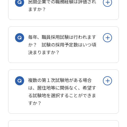
民間企業での職務経験は評価され
ん。
きく異なります。ほぼすべての試験区分
地方公務員法第18条の２：採用試験は、
ますか？
で日本の国籍を有しない者に受験資格を
人事委員会等の定める受験の資格を有す
公務員試験は、試験ごとに決められた受
認めない自治体もあれば、全試験区分の
る全ての国民に対して平等の条件で公開
験資格を満たしていれば、だれでも受験
受験資格を認める自治体もあります。
されなければならない。
通常は評価されません。
できるというのが原則です。
ただし、警察や消防に関する試験区分で
毎年、職員採用試験は行われます
しかし、公務員としての適性を欠くとい
は日本国籍を有しない者には受験資格が
学歴、年齢、出身地、性別などによる有
か？ 試験の採用予定数はいつ頃
う意味で、次のような人は公務員試験を
認められない場合が多く、受験資格があ
利・不利がないのと同様に職務経験の有
決まりますか？
受けられないことになっています。
って採用された場合でも
無によって有利になったり不利になった
①禁錮以上の刑に処せられ、その執行を
「公権力の行使にあたる業務(税の賦
りはしません。
終わるまでまたは執行猶予を受けること
課・滞納処分、消火活動中の緊急措置な
年度によって募集されない区分もありま
ただし、「民間企業等での職務経験」を
がなくなるまでの者。
複数の第１次試験地がある場合
ど)」
す。採用予定数は受験案内で発表されま
受験資格としている経験者採用試験では
②公務員として懲戒免職の処分を受け、
は、居住地等に関係なく、希望す
「公の意思形成に参画する職(ラインの
す。
評価の対象となります。
その処分の日から2年を経過しない者。
る試験地を選択することができま
課長級以上の職など)」
③日本国憲法またはその下に成立した政
退職による欠員状況などにより、年度に
すか？
には従事できません。
府を暴力で破壊することを主張する政党
よって試験を実施しない試験区分もあり
その他の団体を結成し、またはこれに加
ます。特に、採用数が少ない試験区分は
入した者。
受験に便利な試験地を選べます。
募集されない年度が多くなる傾向があり