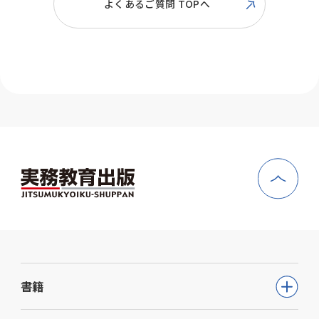
よくあるご質問 TOPへ
で遠隔地(たとえば東京)に第１次試験の
試験が増えています。
ったことを意味するにとどまります。
人事院が実施する多くの高卒程度の試
会場が設けられる場合があります。第１
人事院や地方自治体の人事委員会などが
験：5月〜6月
次試験は「地元の」試験会場と、遠隔地
実施する試験では、最終合格者は採用候
の試験会場を選択することができます。
などとなっています。
補者名簿に記載され、その中から任命権
ただし、遠隔地の試験会場には定員が設
詳細は、
者が採用者を決定します。
けられている場合があります。定員が埋
任命権者とは、国家公務員の場合は各省
まっていたら、「地元の」会場で受験し
庁等のトップのことです。地方公務員の
公務員試験について知る
なければなりません。
場合は知事・市長や教育委員会、警察本
部長、消防長などです。
を参照してください。
人事院が実施している試験については数
字が明らかになっています。
『公務員白書』の中に「採用候補者名簿
からの採用等の状況」という表があり、
その中の「採用候補者数」が、採用を希
書籍
望しながら採用されなかった人数です。