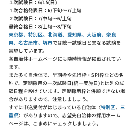
１次試験日：6/15(日)
１次合格発表日：6/下旬～7/上旬
２次試験日：7/中旬～6/上旬
最終合格日：8/上旬～8/下旬
東京都
、
特別区
、
北海道
、
愛知県
、
大阪府
、
奈良
県
、
名古屋市
、
堺市
では統一試験日と異なる試験を
実施しています。
各自治体ホームページにも随時情報が掲載されてい
ます。
また多く自治体で、早期枠や先行枠・SPI枠などの名
称で、定期採用の一次試験日(統一実施日)とは別の試
験日程を設けています。定期採用枠と併願できない場
合がありますので、注意しましょう。
すでに申込受付がはじまっている自治体〈
特別区
、
三
重県
〉がありますので、志望先自治体の採用ホーム
ページは、こまめにチェックしましょう。