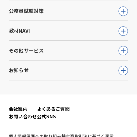
公務員試験
公務員試験対策
教員採用試験
公務員試験について知る
教材NAVI
就職・資格・検定
通信講座
教育・学参
高等学校向け事業
その他サービス
動画で学ぶ【公務員合格】シリーズ
ビジネス
大学・短期大学向け事業
書籍
ウェルネス(心理検査他)
生活実用・教養
お知らせ
専門学校向け事業
模擬試験
児童発達支援事業
心理学
中学校向け事業
すべて
セミナー事業
電子書籍
小学校向け事業
コーポレートニュース
会社案内
よくあるご質問
書籍関連
お問い合わせ
公式SNS
公務員試験ニュース
公務員試験関連
個人情報保護への取り組み
特定商取引法に基づく表示