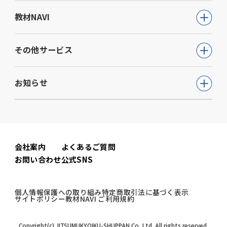
公務員試験について知る
教材NAVI
就職・資格・検定
通信講座
教育・学参
高等学校向け事業
その他サービス
動画で学ぶ【公務員合格】シリーズ
ビジネス
大学・短期大学向け事業
書籍
ウェルネス(心理検査他)
生活実用・教養
お知らせ
専門学校向け事業
模擬試験
児童発達支援事業
心理学
中学校向け事業
すべて
セミナー事業
電子書籍
小学校向け事業
コーポレートニュース
会社案内
よくあるご質問
書籍関連
お問い合わせ
公式SNS
公務員試験ニュース
公務員試験関連
個人情報保護への取り組み
特定商取引法に基づく表示
サイトポリシー
教材NAVI ご利用規約
教材NAVI
Copyright(c) JITSUMUKYOIKU-SHUPPAN Co.,Ltd. All rights reserved.