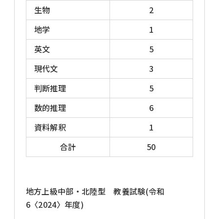
科目、出題内容によって、いくつかの出題タイ
生物
2
プに分けることができます。多くの自治体が属
地学
1
する「全国型」の出題形式は以下の通りです。
英文
5
教養試験[択一式、120～150分、50問]
現代文
3
専門試験[択一式、120分、40問]
論(作)文試験
判断推理
5
※論(作)文試験は、一次試験で行われる場合
数的推理
6
と、二次試験で行われる場合とがあります。
面接試験[個別面接・集団面接、集団討論]
資料解釈
1
※面接試験は、二次試験以降で行われる場合
合計
50
がほとんどですが、一部の自治体では、一次
試験でも行われる場合があります。
地方上級中部・北陸型 教養試験(令和
6〈2024〉年度)
各出題タイプの特徴