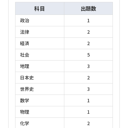
科目
出題数
全国型
政治
1
法律
2
広く全国的に分布し、地方上級試験のベースと
なっているタイプです。教養試験は、試験時間
経済
2
が120～150分、出題数50問で、ほとんどの場
社会
5
合、全問必須解答です。なお、独自の問題や科
目を加えたり、除いたりして出題数を増減させ
地理
3
たり、選択解答制を導入している自治体もあり
日本史
2
ます。
世界史
3
関東型
数学
1
教養試験は、試験時間が120～150分、出題数
物理
1
50問中20～25問が必須解答、残りが選択解答
化学
2
で計40問解答。必須解答はおおむね一般知能