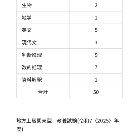
生物
2
◎東京都1類B行政(一般方式)は、平成9年4月2
日～平成17年4月1日生まれの者。
地学
1
英文
5
◎特別区(東京23区)1類事務は、平成7年4月2
日～平成17年4月1日生まれの者。
現代文
3
判断推理
9
数的推理
7
試験日程 2026年度
資料解釈
1
合計
50
地方上級(都道府県・政令指定都市の大卒程度
試験)の一次試験日(統一実施日)は例年同じ時
期[2026年度は6/21(日)]です。申込受付期間や
地方上級関東型 教養試験(令和7〈2025〉年
二次試験以降の日程は自治体ごとに異なりま
度)
す。