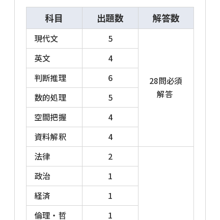
科目
出題数
解答数
現代文
5
英文
4
判断推理
6
28問必須
解答
数的処理
5
空間把握
4
資料解釈
4
法律
2
政治
1
経済
1
倫理・哲
1