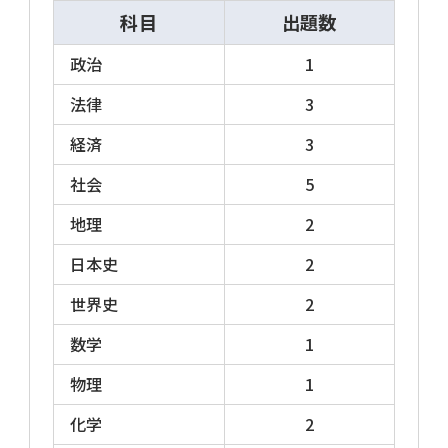
「高校卒業程度」などに分類されますが、学
科目
出題数
歴要件を意味するのではなく、受験者に要求
する能力の目安や問題のレベルを示している
政治
1
場合がほとんどです(例外的に学歴要件を設け
法律
3
ている自治体もあります)。
経済
3
社会
5
受験資格 2026年度
地理
2
日本史
2
◎自治体や職種(区分)によって異なりますが、
世界史
2
受験年の4月1日現在の年齢を21歳以上29歳未
数学
1
満とする自治体が多く、近年は30歳以上でも
受験できる試験が増えています(生年月日下限
物理
1
以降生の大卒(見込)者の受験が認められている
化学
2
自治体も多くあります)。