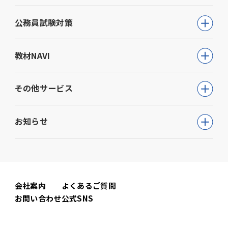
公務員試験
公務員試験対策
教員採用試験
公務員試験について知る
教材NAVI
就職・資格・検定
通信講座
教育・学参
高等学校向け事業
その他サービス
動画で学ぶ【公務員合格】シリーズ
ビジネス
大学・短期大学向け事業
書籍
ウェルネス(心理検査他)
生活実用・教養
お知らせ
専門学校向け事業
模擬試験
児童発達支援事業
心理学
中学校向け事業
すべて
セミナー事業
電子書籍
小学校向け事業
コーポレートニュース
会社案内
よくあるご質問
書籍関連
お問い合わせ
公式SNS
公務員試験ニュース