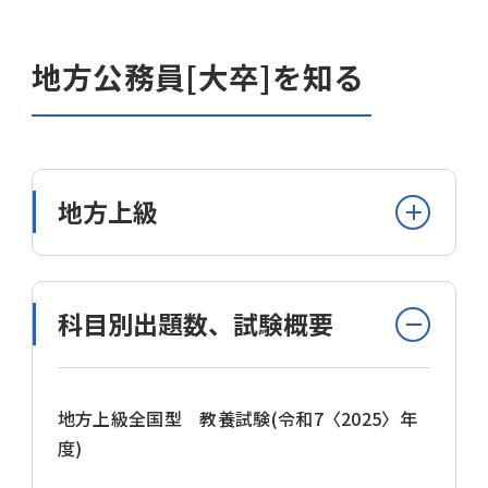
地方公務員[大卒]を知る
地方上級
科目別出題数、試験概要
地方自治体の採用試験
地方自治体の採用試験には「程度」が設けら
地方上級全国型 教養試験(令和7〈2025〉年
れていることがほとんどです。最終学歴を目安
度)
にして、「大学卒業程度」「短大卒業程度」