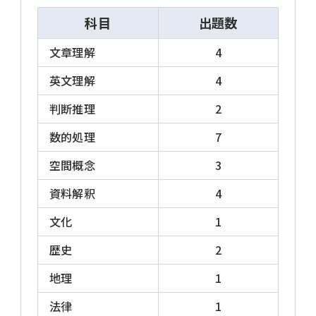
上記のいずれにも該当しない出題構成で、かつ
科目
出題数
「独自の出題タイプ」のように明らかに単独
の問題が課される試験でない場合は「その他
文章理解
4
の出題タイプ」としています。
英文理解
4
独自の出題タイプ
判断推理
2
数的処理
7
東京都1類B(教養試験)、特別区(教養試験、専
門試験)は、出題構成および出題内容とも独自
空間概念
3
のものとなっています。その他、独自の出題構
資料解釈
4
成および出題内容で実施したり、教養試験の代
わりにSPI3などの適性検査を実施する自治
文化
1
体・試験区分もあります。
歴史
2
各自治体がどの出題タイプに該当するかは「
地
地理
1
方上級一般行政系区分 試験概要PDF
」をご確
法律
1
認ください。