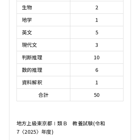
分野である。なお、独自の問題や科目を加えて
生物
2
出題数・解答数を増やしている自治体もあり
地学
1
ます。
英文
5
中部・北陸型
現代文
3
教養試験は、試験時間が150分、出題数50問
判断推理
10
で、全問必須解答です。
数的推理
6
法律・経済専門タイプ
資料解釈
1
合計
50
一般行政系の試験区分・専門選択分野等が
「法律」「経済」のとき、専門試験が該当しま
す。
地方上級東京都Ⅰ類Ｂ 教養試験(令和
その他の出題タイプ
7〈2025〉年度)