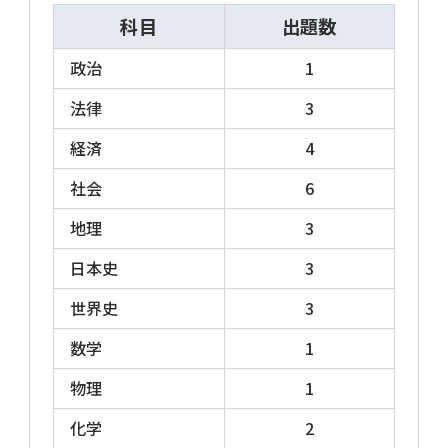
申込受付期間：4/下旬～5/下旬
科目
出題数
1次試験日：6/21(日)
政治
1
1次合格発表日：7月上旬
2次試験日：7月中旬～8月上旬
法律
3
最終合格発表日：8月下旬
経済
4
※東京都、特別区、北海道、愛知県、大阪
社会
6
府、名古屋市、堺市では統一実施日と異なる
地理
3
試験を実施しています。各自治体のホームペー
ジにも随時情報が掲載されます。
日本史
3
世界史
3
数学
1
試験内容 2026年度
物理
1
化学
2
各自治体によって異なりますが、出題数、出題