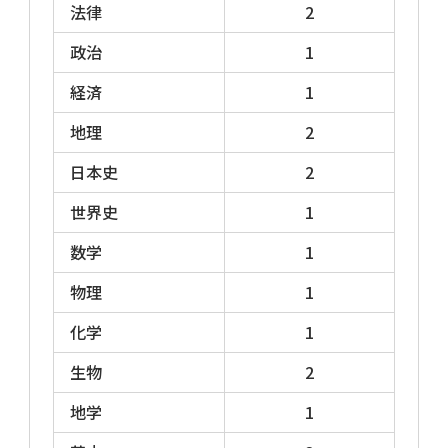
法律
2
知能分野が多く、自然科学の出題がない
Logical-Ⅰ
政治
1
に分かれます。
経済
1
地理
2
そのほかに、一般的な5肢択一式ではなく4肢
択一式で60分・60問の「職務基礎力試験
日本史
2
BEST」という形式もあります。
世界史
1
近年では、教養試験の代わりに、民間企業の
数学
1
採用試験で使われるSPI3（基礎能力検査）や
物理
1
SCOA-A（基礎能力）などを課す市も増えてい
る。
化学
1
生物
2
地学
1