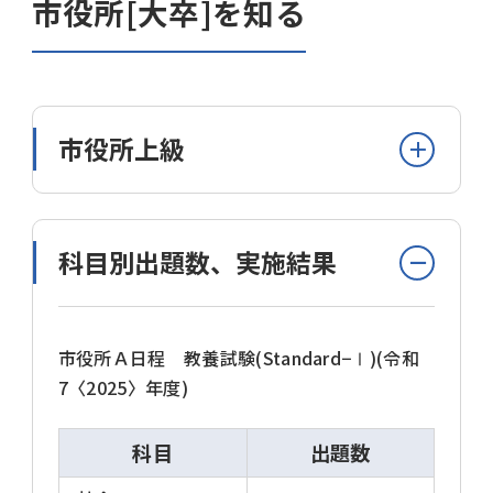
市役所[大卒]を知る
市役所上級
科目別出題数、実施結果
市役所の採用試験
市役所試験は、自治体によっては、毎年必ずし
市役所Ａ日程 教養試験(Standard−Ⅰ)(令和
も実施されるわけではありませんし、都道府
7〈2025〉年度)
県や政令指定都市のような全国統一の実施日
はありません。
科目
出題数
また、大卒程度試験、高卒程度試験という区