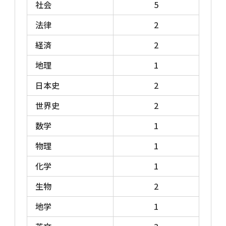
社会
5
できます。
法律
2
Ａ日程(6月中〜下旬)［2026年度は
経済
2
6/21(日)］
地方公務員［大卒程度］試験の全国型と
地理
1
同じ試験日に実施され、それとほぼ同一
日本史
2
の問題が出題されます。県庁所在市など
の比較的大きな市が該当します。
世界史
2
Ｂ日程(7月中旬)［2026年度は
数学
1
7/12(日)］
物理
1
地域的な偏りはなく、全国的に広く見ら
れるタイプです。
化学
1
Ｃ日程(9月中〜下旬)［2026年度は
生物
2
9/20(日)］
地学
1
例年全国的に最も多くの市がこのタイプ
に属しています。