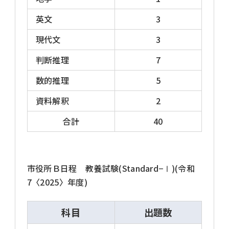
度の4月1日現在で21～29歳程度という場合が
英文
3
多いです。近年は年齢制限を引き上げる市が増
えています。
現代文
3
判断推理
7
市役所の採用試験では、年齢要件のほかに、
学歴要件、住所要件(○○市に居住または居住
数的推理
5
可能な者)がある場合があります。
資料解釈
2
合計
40
試験日程 2026年度
市役所Ｂ日程 教養試験(Standard−Ⅰ)(令和
市役所上級は、試験内容、試験日程などが市
7〈2025〉年度)
役所によってマチマチですし、情報が少ないた
め詳しい分類はできませんが、事務系の試験
科目
出題数
については実施日程から以下のパターンに分類