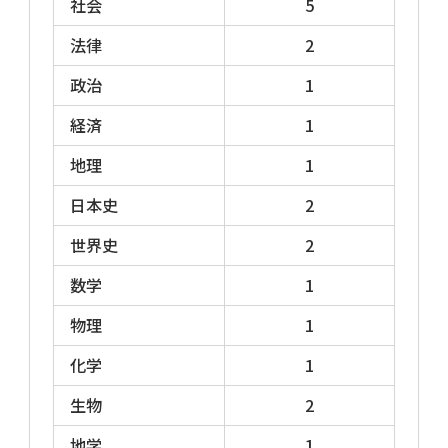
社会
5
別をしない場合もあります。
法律
2
試験の内容も、専門試験を行い都道府県[大卒]
政治
1
に近い試験を実施する市と、専門試験はなく、
経済
1
教養試験だけ、あるいは教養試験と適性試験を
行う高卒程度試験に近い試験を行う市、教養
地理
1
試験で記述式の試験を行う市などがあります。
日本史
2
近年は従来の教養試験の代わりにSPIや
SCOA、職務基礎力試験BESTを導入する市が
世界史
2
増えています。
数学
1
物理
1
受験資格 2026年度
化学
1
生物
2
各自治体によってかなり異なりますが、受験年
地学
1