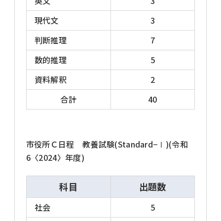
英文
3
現代文
3
※上記3タイプのほか、10月中旬に一次試験を
実施する市役所や、それ以外の独自日程で試
判断推理
7
験を行う市役所もあります。
数的推理
5
資料解釈
2
試験内容 2026年度
合計
40
一般的に、教養・専門ともに120分・40問の形
市役所Ｃ日程 教養試験(Standard−Ⅰ)(令和
式ですが、教養試験のみの市役所も多いです。
6〈2024〉年度)
教養試験は、120分・40問の形式の中でも
科目
出題数
時事が重視され、社会的に幅広い分野が出題
社会
5
されるStandard-Ⅰ