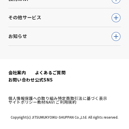
通信講座
教育・学参
高等学校向け事業
その他サービス
動画で学ぶ【公務員合格】シリーズ
ビジネス
大学・短期大学向け事業
書籍
ウェルネス(心理検査他)
生活実用・教養
お知らせ
専門学校向け事業
模擬試験
児童発達支援事業
心理学
中学校向け事業
すべて
セミナー事業
電子書籍
小学校向け事業
コーポレートニュース
会社案内
よくあるご質問
書籍関連
お問い合わせ
公式SNS
公務員試験ニュース
公務員試験関連
個人情報保護への取り組み
特定商取引法に基づく表示
サイトポリシー
教材NAVI ご利用規約
教材NAVI
Copyright(c) JITSUMUKYOIKU-SHUPPAN Co.,Ltd. All rights reserved.
高
等