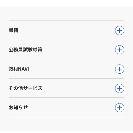
書籍
公務員試験
公務員試験対策
教員採用試験
公務員試験について知る
教材NAVI
就職・資格・検定
通信講座
教育・学参
高等学校向け事業
その他サービス
動画で学ぶ【公務員合格】シリーズ
ビジネス
大学・短期大学向け事業
書籍
ウェルネス(心理検査他)
生活実用・教養
お知らせ
専門学校向け事業
模擬試験
児童発達支援事業
心理学
中学校向け事業
すべて
セミナー事業
電子書籍
小学校向け事業