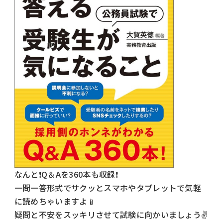
なんと
❗️
Q
＆
A
を
360
本も収録
❗️
一問一答形式でサクッとスマホやタブレットで気軽
に読めちゃいますよ📱
疑問と不安をスッキリさせて試験に向かいましょう
✌️