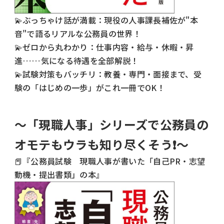
💫ぶっちゃけ話が満載：現役の人事課長補佐が"本
音"で語るリアルな公務員の世界！
💫ゼロから丸わかり：仕事内容・給与・休暇・昇
進……気になる待遇を全部解説！
💫試験対策もバッチリ：教養・専門・面接まで、受
験の「はじめの一歩」がこれ一冊でOK！
～「現職人事」シリーズで公務員の
オモテもウラも知り尽くそう❗️～
📕『
公務員試験 現職人事が書いた「自己PR・志望
動機・提出書類」の本』