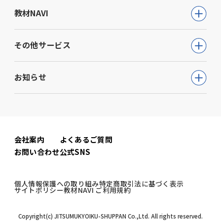
公務員試験について知る
教材NAVI
就職・資格・検定
通信講座
教育・学参
高等学校向け事業
その他サービス
動画で学ぶ【公務員合格】シリーズ
ビジネス
大学・短期大学向け事業
書籍
ウェルネス(心理検査他)
生活実用・教養
お知らせ
専門学校向け事業
模擬試験
児童発達支援事業
心理学
中学校向け事業
すべて
セミナー事業
電子書籍
小学校向け事業
コーポレートニュース
会社案内
よくあるご質問
書籍関連
お問い合わせ
公式SNS
公務員試験ニュース
公務員試験関連
個人情報保護への取り組み
特定商取引法に基づく表示
サイトポリシー
教材NAVI ご利用規約
教材NAVI
Copyright(c) JITSUMUKYOIKU-SHUPPAN Co.,Ltd. All rights reserved.