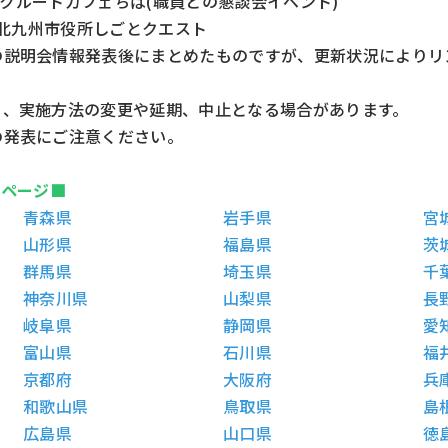
 リクルートカフェちば(職員との懇談会イベント)
北九州市役所しごとクエスト
の説明会情報発表後にまとめたものですが、更新状況によりリ
り、実施方法の変更や延期、中止となる場合があります。
の発表にご注意ください。
)ページ■
青森県
岩手県
宮
山形県
福島県
茨
群馬県
埼玉県
千
神奈川県
山梨県
長
岐阜県
静岡県
愛
富山県
石川県
福
京都府
大阪府
兵
和歌山県
鳥取県
島
広島県
山口県
徳