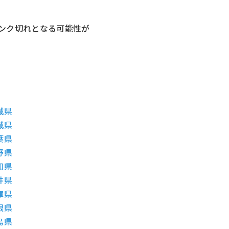
ンク切れとなる可能性が
城県
城県
葉県
野県
知県
井県
庫県
根県
島県