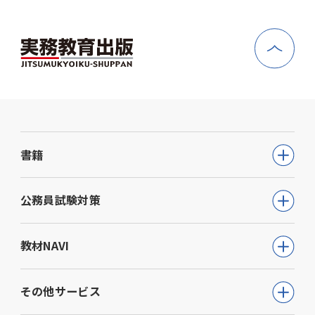
書籍
公務員試験
公務員試験対策
教員採用試験
公務員試験について知る
教材NAVI
就職・資格・検定
通信講座
教育・学参
高等学校向け事業
その他サービス
動画で学ぶ【公務員合格】シリーズ
ビジネス
大学・短期大学向け事業